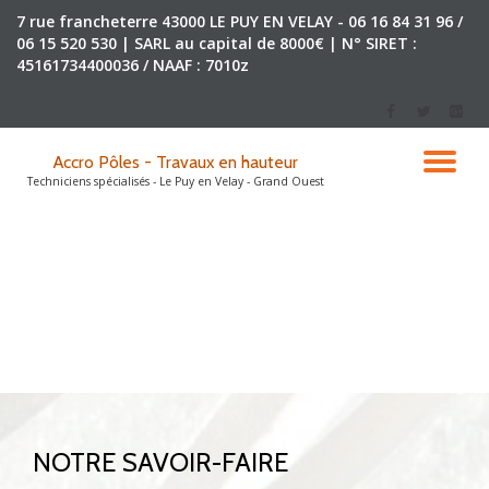
7 rue francheterre 43000 LE PUY EN VELAY
- 06 16 84 31 96 /
06 15 520 530 | SARL au capital de 8000€ | N° SIRET :
Aller
45161734400036 / NAAF : 7010z
au
contenu
-
-
-
Accro Pôles - Travaux en hauteur
DÉ
Techniciens spécialisés - Le Puy en Velay - Grand Ouest
LA
NA
NOTRE SAVOIR-FAIRE