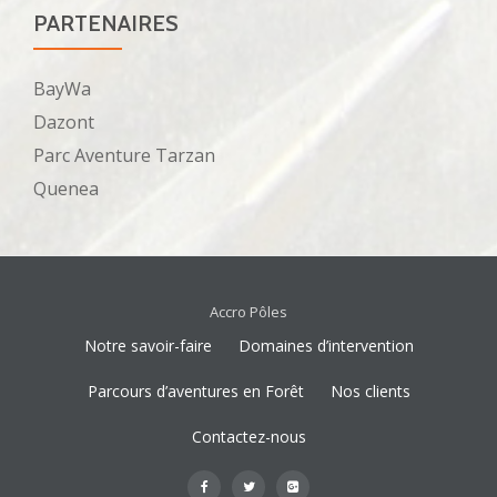
PARTENAIRES
BayWa
Dazont
Parc Aventure Tarzan
Quenea
Accro Pôles
Notre savoir-faire
Domaines d’intervention
M
Parcours d’aventures en Forêt
Nos clients
e
Contactez-nous
n
-
-
-